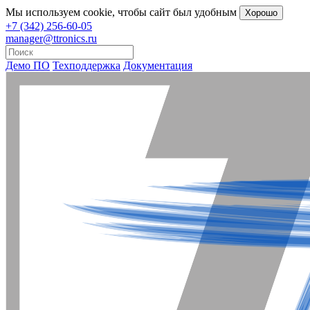
Мы
используем cookie
, чтобы сайт был удобным
Хорошо
+7 (342) 256-60-05
manager@ttronics.ru
Демо ПО
Техподдержка
Документация