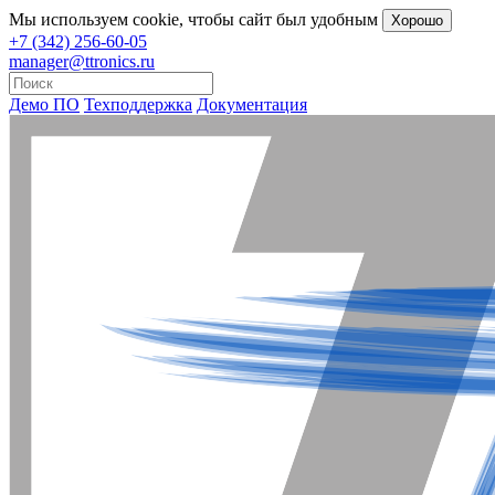
Мы
используем cookie
, чтобы сайт был удобным
Хорошо
+7 (342) 256-60-05
manager@ttronics.ru
Демо ПО
Техподдержка
Документация