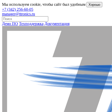
Мы
используем cookie
, чтобы сайт был удобным
Хорошо
+7 (342) 256-60-05
manager@ttronics.ru
Демо ПО
Техподдержка
Документация