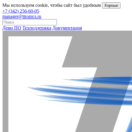
Мы
используем cookie
, чтобы сайт был удобным
Хорошо
+7 (342) 256-60-05
manager@ttronics.ru
Демо ПО
Техподдержка
Документация