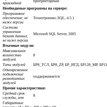
проприетарный
прикладной
Необходимые программы на сервере:
П
рограммное
обеспечение, не
Технотроникс.SQL, 4.5.1
ниже версии
Система
управления
Microsoft SQL Server, 2005
базами данных,
не ниже версии
Втычные модули:
Максимальное
количество
8
модулей
Типы модулей
БР8_ТСЛ, БР8_ZP, БР_ИГД, БР128_МР, БР
Одновременное
подключение
поддерживается
разнотипных
модулей
Прочие характеристики:
Средний срок
8
службы, лет
Габаритные