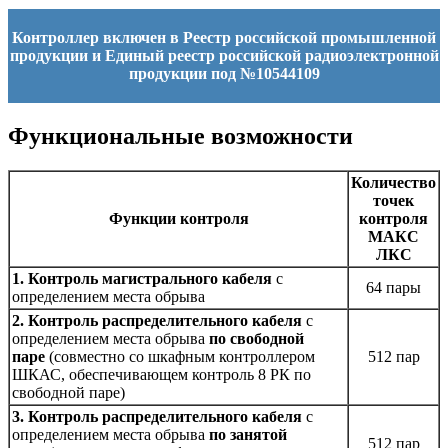
Контроллер включен в Реестр российской промышленной
продукции и Единый реестр российской радиоэлектронной
продукции под №10544109
Функциональные возможности
Количество
точек
Функции контроля
контроля
МАКС
ЛКС
1. Контроль магистрального кабеля
с
64 пары
определением места обрыва
2. Контроль распределительного кабеля
с
определением места обрыва
по свободной
паре
(совместно со шкафным контроллером
512 пар
ШКАС, обеспечивающем контроль 8 РК по
свободной паре)
3. Контроль распределительного кабеля
с
определением места обрыва
по занятой
512 пар