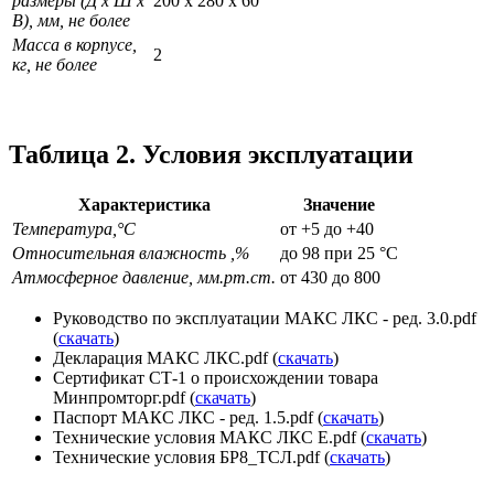
размеры (Д х Ш х
200 х 280 х 60
В), мм, не более
Масса в корпусе,
2
кг, не более
Таблица 2. Условия эксплуатации
Характеристика
Значение
Температура,°С
от +5 до +40
Относительная влажность ,%
до 98 при 25 °С
Атмосферное давление, мм.рт.ст.
от 430 до 800
Руководство по эксплуатации МАКС ЛКС - ред. 3.0.pdf
(
скачать
)
Декларация МАКС ЛКС.pdf (
скачать
)
Сертификат СТ-1 о происхождении товара
Минпромторг.pdf (
скачать
)
Паспорт МАКС ЛКС - ред. 1.5.pdf (
скачать
)
Технические условия МАКС ЛКС Е.pdf (
скачать
)
Технические условия БР8_ТСЛ.pdf (
скачать
)