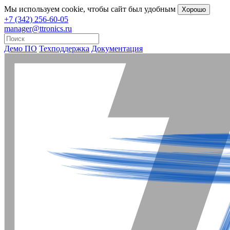
Мы
используем cookie
, чтобы сайт был удобным
Хорошо
+7 (342) 256-60-05
manager@ttronics.ru
Демо ПО
Техподдержка
Документация