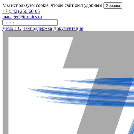
Мы
используем cookie
, чтобы сайт был удобным
Хорошо
+7 (342) 256-60-05
manager@ttronics.ru
Демо ПО
Техподдержка
Документация