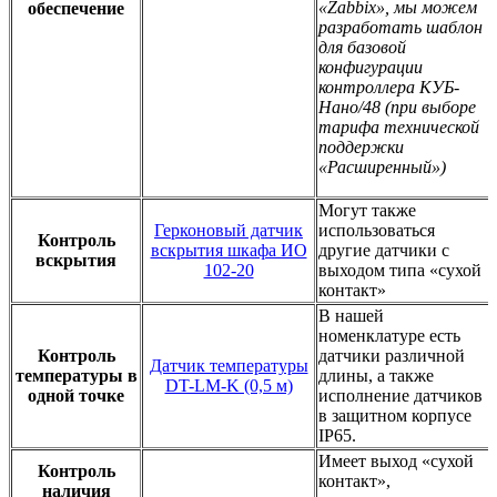
«Zabbix», мы можем
обеспечение
разработать шаблон
для базовой
конфигурации
контроллера КУБ-
Нано/48 (при выборе
тарифа технической
поддержки
«Расширенный»)
Могут также
Герконовый датчик
использоваться
Контроль
вскрытия шкафа ИО
другие датчики с
вскрытия
102-20
выходом типа «сухой
контакт»
В нашей
номенклатуре есть
Контроль
датчики различной
Датчик температуры
температуры в
длины, а также
DT-LM-K (0,5 м)
одной точке
исполнение датчиков
в защитном корпусе
IP65.
Имеет выход «сухой
Контроль
контакт»,
наличия