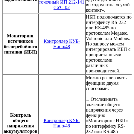
точечный ИП 212-141
выходом типа «сухой
с УС-02
контакт».
ИБП подключается по
интерфейсу RS-232
или RS-485 по
протоколам Megatec,
Мониторинг
Voltronic или Modbus.
источников
Контроллер КУБ-
По запросу можем
бесперебойного
Нано/48
интегрировать ИБП с
питания (ИБП)
проприетарными
протоколами
различных
производителей.
Можно реализовать
функцию двумя
способами:
1. Отслеживать
значение общего
напряжения через
Контроль
функцию
общего
Контроллер КУБ-
«Мониторинг ИБП»
напряжения
Нано/48
по интерфейсу RS-
аккумуляторов
232 или RS-485