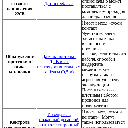
опционально может
фазного
Датчик «Фаза»
поставляться с
напряжения
комплектом проводов
220В
для подключения
Имеет выход «сухой
контакт».
Чувствительный
элемент датчика
выполнен из
прочного
влагочувствительного
Обнаружение
Датчик протечки
кабеля, способен
протечки в
ДПВ в.2 с
выдержать
точке
влагочувствительным
механические
установки
кабелем (0,5 м)
нагрузки, так и
агрессивную среду
эксплуатации.
Поставляется со
штатным набором
проводов для
подключения.
Имеет выход «сухой
Извещатель
контакт». Могут
пожарный дымовой
Контроль
также использоваться
оптико-электронный
задымленности
другие датчики с