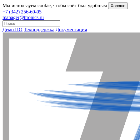
Мы
используем cookie
, чтобы сайт был удобным
Хорошо
+7 (342) 256-60-05
manager@ttronics.ru
Демо ПО
Техподдержка
Документация